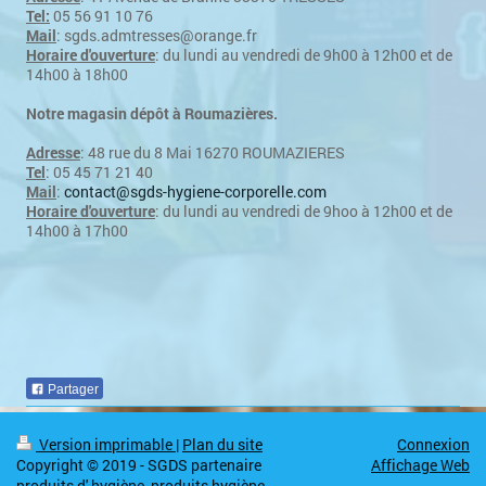
Tel:
05 56 91 10 76
Mail
: sgds.admtresses@orange.fr
Horaire d'ouverture
: du lundi au vendredi de 9h00 à 12h00 et de
14h00 à 18h00
Notre magasin dépôt à Roumazières.
Adresse
: 48 rue du 8 Mai 16270 ROUMAZIERES
Tel
: 05 45 71 21 40
Mail
:
contact@sgds-hygiene-corporelle.com
Horaire d'ouverture
: du lundi au vendredi de 9hoo à 12h00 et de
14h00 à 17h00
Partager
Version imprimable
|
Plan du site
Connexion
Copyright © 2019 - SGDS partenaire
Affichage Web
produits d' hygiène, produits hygiène